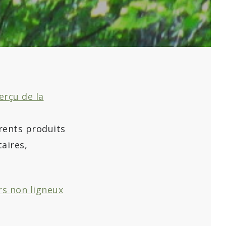
erçu de la
rents produits
aires,
rs non ligneux