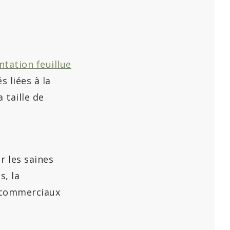
ntation feuillue
s liées à la
 taille de
ur les saines
s, la
n commerciaux