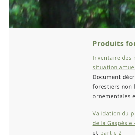
Produits fo
Inventaire des 
situation actue
Document décri
forestiers non 
ornementales e
Validation du p
de la Gaspésie 
et
partie 2