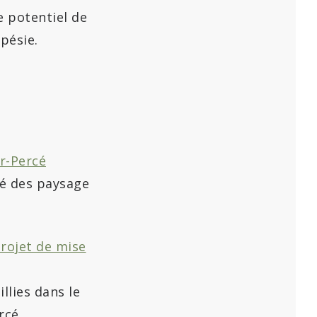
e potentiel de
pésie.
r-Percé
té des paysage
projet de mise
llies dans le
rcé.