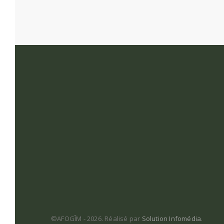
©AFOGÎM - 2026. Réalisé par
Solution Infomédia
.