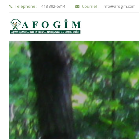
Téléphone :
418 392-6314
Courriel :
info@afogim.com